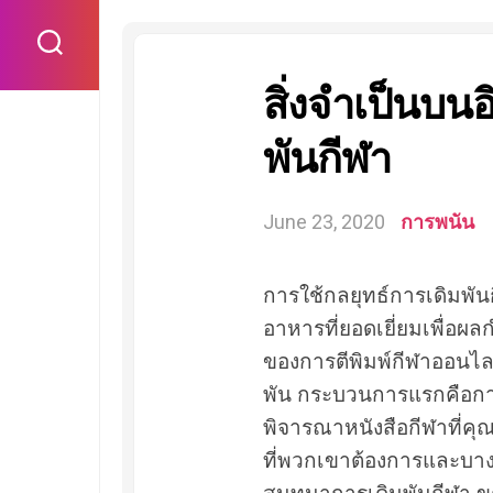
Skip
to
content
สิ่งจำเป็นบน
พันกีฬา
June 23, 2020
การพนัน
การใช้กลยุทธ์การเดิมพัน
อาหารที่ยอดเยี่ยมเพื่อผล
ของการตีพิมพ์กีฬาออนไลน
พัน กระบวนการแรกคือการเล
พิจารณาหนังสือกีฬาที่คุณก
ที่พวกเขาต้องการและบาง