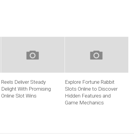
Reels Deliver Steady
Explore Fortune Rabbit
Delight With Promising
Slots Online to Discover
Online Slot Wins
Hidden Features and
Game Mechanics