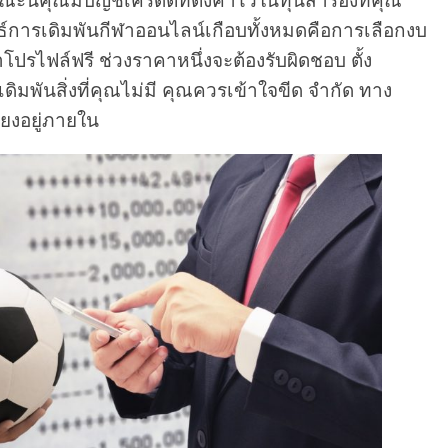
ี้คุณมีบัญชีเครดิตที่ตั้งค่าไว้ในทุนสำรองที่คุณ
ทธ์การเดิมพันกีฬาออนไลน์เกือบทั้งหมดคือการเลือกงบ
ปรไฟล์ฟรี ช่วงราคาหนึ่งจะต้องรับผิดชอบ ตั้ง
ดิมพันสิ่งที่คุณไม่มี คุณควรเข้าใจขีด จำกัด ทาง
่ยงอยู่ภายใน