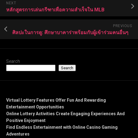
NEXT
หลักสูตรการเล่นกรีฑาเพื่อความสำเร็จใน MLB
PREVIOUS
ศิลปะในการดู: ศึกษาบาคาร่าพร้อมกับผู้เข้าร่วมคนอื่นๆ
Search
Search
Recent Posts
Virtual Lottery Features Offer Fun And Rewarding
Entertainment Opportunities
Online Lottery Activities Create Engaging Experiences And
Positive Enjoyment
Find Endless Entertainment with Online Casino Gaming
Adventures