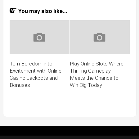
You may also like...
Turn Boredom into
Play Online Slots Where
Excitement with Online
Thrilling Gameplay
Casino Jackpots and
Meets the Chance to
Bonuses
Win Big Today