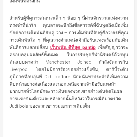
เดิมพันที่ตรงกัน
สำหรับผู้ที่ดูการสนทนาเล็ก ๆ น้อย ๆ นี้ผ่านจักรวาลแห่งความ
ทรงจำที่น่ารัก คุณอาจจะนึกถึงชื่อสวรรค์ที่ฉันพูดถึงเมื่อเพิ่ม
ข้อต่อการเดิมพันที่จับคู่ วาง – การเดิมพันที่จับคู่คือวงจรที่คุณ
วางเดิมพันใด ๆ ที่คุณวางตำแหน่งเจ้ามือรับแทงพร้อมกับเดิม
พันที่การแลกเปลี่ยน
เว็บพนัน ดีที่สุด pantip
เพื่อสัญญาว่าจะ
ครอบคลุมผลลัพธ์ทั้งหมด ในการรับชุดกีฬานิรันดร์ด้วยทุน
ต้นแบบคาดว่า Manchester Joined กำลังจัดการกับ
Liverpool โดยไม่มีการร้องขออย่างแข็งขัน, ดาร์บี้ระดับ
ภูมิภาคที่อบอุ่นที่ Old Trafford นักพนันขาประจำที่เพิ่มความ
คืบหน้าอย่างต่อเนื่องและนอกเหนือจากเจ้ามือรับแทงม้า
มากมายทั่วโลกมักจะวางเงินของพวกเขาอย่างเด่นชัดในผล
การแข่งขันเดี่ยวและหลังจากนั้นก็หวังว่าในกรณีที่มาตรวัด
Judi bola ของพวกเขารวมเอาการเติมเต็ม