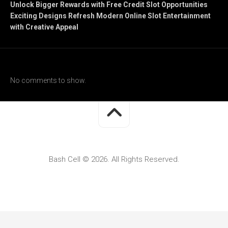
Unlock Bigger Rewards with Free Credit Slot Opportunities
Exciting Designs Refresh Modern Online Slot Entertainment
with Creative Appeal
Recent Comments
No comments to show.
Bash Cell © 2026. All Rights Reserved.