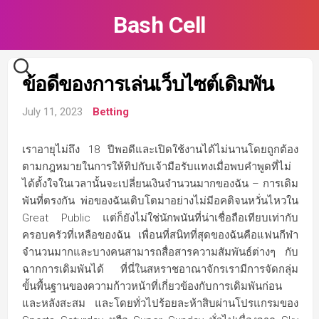
Skip
Bash Cell
to
content
ข้อดีของการเล่นเว็บไซต์เดิมพัน
July 11, 2023
Betting
เราอายุไม่ถึง 18 ปีพอดีและเปิดใช้งานได้ไม่นานโดยถูกต้อง
ตามกฎหมายในการให้ทิปกับเจ้ามือรับแทงเมื่อพบคำพูดที่ไม่
ได้ตั้งใจในเวลานั้นจะเปลี่ยนเงินจำนวนมากของฉัน – การเดิม
พันที่ตรงกัน พ่อของฉันเติบโตมาอย่างไม่มีอคติจนหวั่นไหวใน
Great Public แต่ก็ยังไม่ใช่นักพนันที่น่าเชื่อถือเทียบเท่ากับ
ครอบครัวที่เหลือของฉัน เพื่อนที่สนิทที่สุดของฉันคือแฟนกีฬา
จำนวนมากและบางคนสามารถสื่อสารความสัมพันธ์ต่างๆ กับ
ฉากการเดิมพันได้ ที่นี่ในสหราชอาณาจักรเรามีการจัดกลุ่ม
ขั้นพื้นฐานของความก้าวหน้าที่เกี่ยวข้องกับการเดิมพันก่อน
และหลังสะสม และโดยทั่วไปร้อยละห้าสิบผ่านโปรแกรมของ