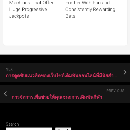
Machines That Offer
Further With Fun and
Huge Progressive
Consistently Rewarding
Jackpots
Bets
NEXT
การดูดซับแนวคิดของเว็บไซต์เดิมพันออนไลน์ที่มีนัยสำคัญ
PREVIOUS
การจัดการเพื่อช่วยให้คุณชนะการเดิมพันกีฬา
Search