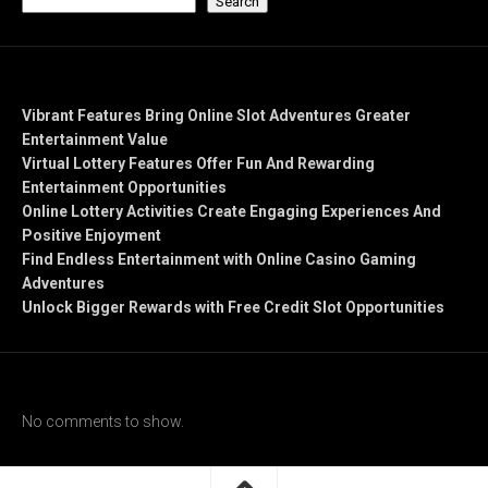
Search
Recent Posts
Vibrant Features Bring Online Slot Adventures Greater
Entertainment Value
Virtual Lottery Features Offer Fun And Rewarding
Entertainment Opportunities
Online Lottery Activities Create Engaging Experiences And
Positive Enjoyment
Find Endless Entertainment with Online Casino Gaming
Adventures
Unlock Bigger Rewards with Free Credit Slot Opportunities
Recent Comments
No comments to show.