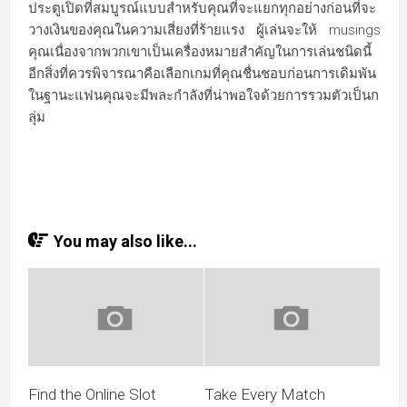
ประตูเปิดที่สมบูรณ์แบบสำหรับคุณที่จะแยกทุกอย่างก่อนที่จะ
วางเงินของคุณในความเสี่ยงที่ร้ายแรง ผู้เล่นจะให้ musings
คุณเนื่องจากพวกเขาเป็นเครื่องหมายสำคัญในการเล่นชนิดนี้
อีกสิ่งที่ควรพิจารณาคือเลือกเกมที่คุณชื่นชอบก่อนการเดิมพัน
ในฐานะแฟนคุณจะมีพละกำลังที่น่าพอใจด้วยการรวมตัวเป็นก
ลุ่ม
You may also like...
Find the Online Slot
Take Every Match