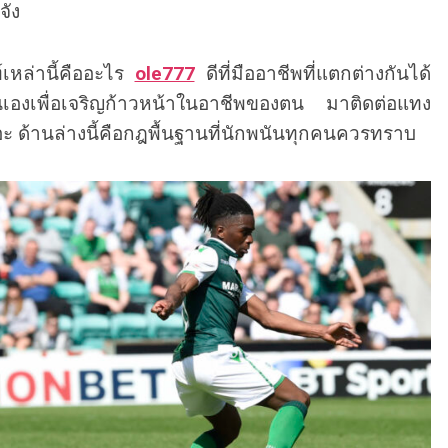
จัง
เหล่านี้คืออะไร
ole777
ดีที่มืออาชีพที่แตกต่างกันได้
เองเพื่อเจริญก้าวหน้าในอาชีพของตน มาติดต่อแทง
ะ ด้านล่างนี้คือกฎพื้นฐานที่นักพนันทุกคนควรทราบ