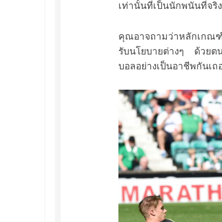
เท่านั้นที่เป็นนักพนันที่จริง
คุณอาจถามว่าหลักเกณฑ์
รับนโยบายต่างๆ ด้วยตน
บอลอย่างเป็นอาชีพกันเถอ