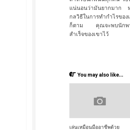
แน่นอนว่ามันยากมาก หา
กลวิธีในการทำกำไรของเข
ก็ตาม คุณจะพบนักพนันท
สำเร็จของเขาไว้
You may also like...
เล่นเหมือนมืออาชีพด้วย