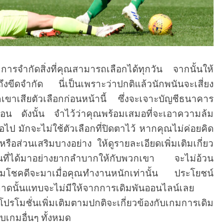
ค่าการจำกัดสิ่งที่คุณสามารถเลือกได้ทุกวัน จากนั้นให้
ถึงขีดจำกัด นี่เป็นเพราะว่าปกติแล้วนักพนันจะเสี่ยง
กเขาเสียตัวเลือกก่อนหน้านี้ ซึ่งจะเจาะบัญชีธนาคาร
่นอน ดังนั้น จำไว้ว่าคุณพร้อมเสมอที่จะเอาความล้ม
ไป มักจะไม่ใช้ตัวเลือกที่ปิดตาไว้ หากคุณไม่ค่อยคิด
หรือส่วนเสริมบางอย่าง ให้ดูรายละเอียดเพิ่มเติมเกี่ยว
งเงินที่ได้มาอย่างยากลำบากให้กับพวกเขา จะไม่อ้วน
มโชคดีจะมาเมื่อคุณทำงานหนักเท่านั้น ประโยชน์
นั้นแทบจะไม่มีให้จากการเดิมพันออนไลน์เลย
รโมชั่นเพิ่มเติมตามปกติจะเกี่ยวข้องกับเกมการเดิม
ับเกมอื่นๆ ทั้งหมด