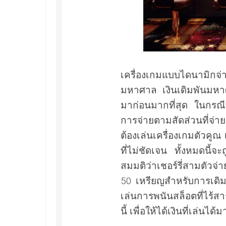
เครื่องเกมแบบไดนามิกจ่าย
มหาศาล เงินเดิมพันมหาศ
มาก่อนมากที่สุด ในกรณีท
การจ่ายตามสัดส่วนที่จ่
ต้องเล่นเครื่องเกมตัวค
ที่ไม่ชัดเจน ทั้งหมดนี้จ
สมมติว่าเชอร์รี่สามตัวจ
50 เหรียญสำหรับการเดิมพัน
เล่นการพนันสล็อตที่ไร้สา
นี้ เพื่อให้ได้เงินที่เล่นได้