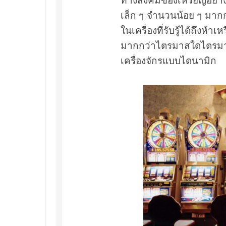
ทางสังคมของเหรียญอย่าง
เล็ก ๆ จำนวนน้อย ๆ มาก
ในเครื่องที่รับรู้ได้ถึงห
มากกว่าไตรมาสใดไตรมาส
เครื่องจักรแบบไดนามิก