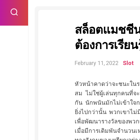
Skip
to
content
สล็อตแมชชีน
ต้องการเรียนรู
February 11, 2022
Slot
หัวหน้าคาดว่าจะชนะในระย
สม ไม่ใช่ผู้เล่นทุกคนที่
กัน นักพนันมักไม่เข้าใจ
ยิ่งไปกว่านั้น พวกเขาไม่มี
เพื่อพัฒนารางวัลของพวก
เมื่อมีการเดิมพันจำนวนเหรี