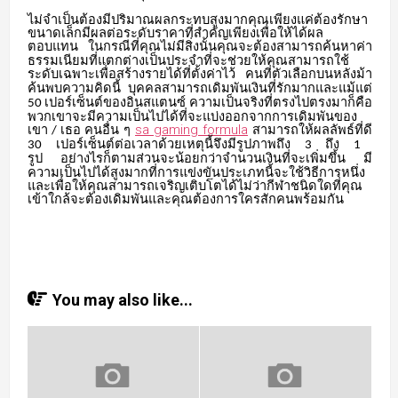
ไม่จำเป็นต้องมีปริมาณผลกระทบสูงมากคุณเพียงแค่ต้องรักษา
ขนาดเล็กมีผลต่อระดับราคาที่สำคัญเพียงเพื่อให้ได้ผล
ตอบแทน
ในกรณีที่คุณไม่มีสิ่งนั้นคุณจะต้องสามารถค้นหาค่า
ธรรมเนียมที่แตกต่างเป็นประจำที่จะช่วยให้คุณสามารถใช้
ระดับเฉพาะเพื่อสร้างรายได้ที่ตั้งค่าไว้
คนที่ตัวเลือกบนหลังม้า
ค้นพบความคิดนี้
บุคคลสามารถเดิมพันเงินที่รักมากและแม้แต่
เปอร์เซ็นต์ของอินสแตนซ์
ความเป็นจริงที่ตรงไปตรงมาก็คือ
50
พวกเขาจะมีความเป็นไปได้ที่จะแบ่งออกจากการเดิมพันของ
sa gaming formula
เขา
เธอ
คนอื่น
ๆ
สามารถให้ผลลัพธ์ที่ดี
/
เปอร์เซ็นต์ต่อเวลาด้วยเหตุนี้จึงมีรูปภาพถึง
ถึง
30
3
1
รูป
อย่างไรก็ตามส่วนจะน้อยกว่าจำนวนเงินที่จะเพิ่มขึ้น
มี
ความเป็นไปได้สูงมากที่การแข่งขันประเภทนี้จะใช้วิธีการหนึ่ง
และเพื่อให้คุณสามารถเจริญเติบโตได้ไม่ว่ากีฬาชนิดใดที่คุณ
เข้าใกล้จะต้องเดิมพันและคุณต้องการใครสักคนพร้อมกัน
You may also like...