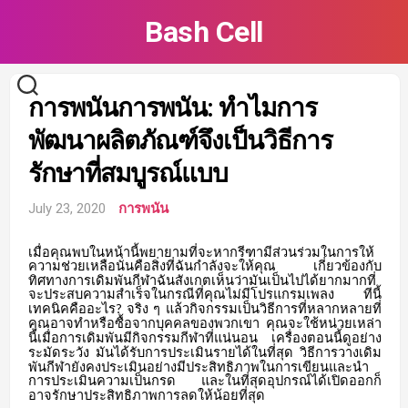
Skip
Bash Cell
to
content
การพนันการพนัน: ทำไมการ
พัฒนาผลิตภัณฑ์จึงเป็นวิธีการ
รักษาที่สมบูรณ์แบบ
July 23, 2020
การพนัน
เมื่อคุณพบในหน้านี้พยายามที่จะหากรีฑามีส่วนร่วมในการให้
ความช่วยเหลือนั่นคือสิ่งที่ฉันกำลังจะให้คุณ
เกี่ยวข้องกับ
ทิศทางการเดิมพันกีฬาฉันสังเกตเห็นว่ามันเป็นไปได้ยากมากที่
จะประสบความสำเร็จในกรณีที่คุณไม่มีโปรแกรมเพลง
ทีนี้
เทคนิคคืออะไร
จริง
ๆ
แล้วกิจกรรมเป็นวิธีการที่หลากหลายที่
?
คุณอาจทำหรือซื้อจากบุคคลของพวกเขา
คุณจะใช้หน่วยเหล่า
นี้เมื่อการเดิมพันมีกิจกรรมกีฬาที่แน่นอน
เครื่องตอนนี้ดูอย่าง
ระมัดระวัง
มันได้รับการประเมินรายได้ในที่สุด
วิธีการวางเดิม
พันกีฬายังคงประเมินอย่างมีประสิทธิภาพในการเขียนและนำ
การประเมินความเป็นกรด
และในที่สุดอุปกรณ์ได้เปิดออกก็
อาจรักษาประสิทธิภาพการลดให้น้อยที่สุด