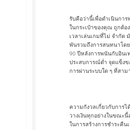
รับคือว่านี้เพื่อดำเนินกา
ในกระเป๋าของคุณ ถูกต้อง
เวลาเล่นเกมที่ไม่ จำกัด 
พันรวมถึงการสนทนาโดยการ
90 ปีหลังการพนันกับอินเท
ประสบการณ์ต่ำ จุดแข็งขอ
การผ่านระบบใด ๆ ที่สามา
ความกังวลเกี่ยวกับการได
วางเงินทุกอย่างในขณะนี้ส
ในการสร้างการชำระคืนเช่