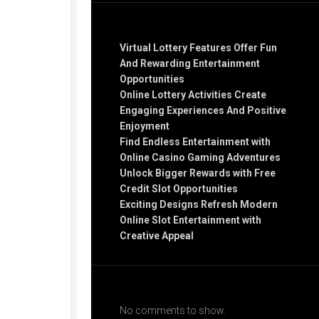
Recent Posts
Virtual Lottery Features Offer Fun
And Rewarding Entertainment
Opportunities
Online Lottery Activities Create
Engaging Experiences And Positive
Enjoyment
Find Endless Entertainment with
Online Casino Gaming Adventures
Unlock Bigger Rewards with Free
Credit Slot Opportunities
Exciting Designs Refresh Modern
Online Slot Entertainment with
Creative Appeal
Recent Comments
No comments to show.