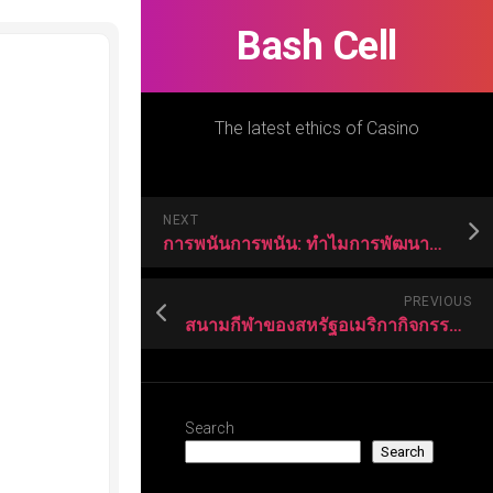
Bash Cell
The latest ethics of Casino
NEXT
การพนันการพนัน: ทำไมการพัฒนาผลิตภัณฑ์จึงเป็นวิธีการรักษาที่สมบูรณ์แบบ
PREVIOUS
สนามกีฬาของสหรัฐอเมริกากิจกรรมการเล่น
Search
Search