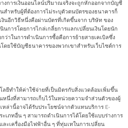
งการเงินออนไลน์ปริมาณจริงจะถูกหักออกจากบัญชี
สำหรับผู้ที่ต้องการไม่ระบุตัวตนบัตรของธนาคารก็
ินอีกวิธีหนึ่งคือผ่านบัตรที่เกิดขึ้นจาก บริษัท ของ
เนินการโดยการไกล่เกลี่ยการแลกเปลี่ยนเงินโดยนัก
่ายกว่าในการดำเนินการซื้อคือการย้ายสายเคเบิลซึ่ง
เงินโดยใช้บัญชีธนาคารของพวกเขาสำหรับเว็บไซต์การ
ทำให้ค่าใช้จ่ายที่เป็นมิตรกับสิ่งแวดล้อมเพิ่มขึ้น
วนหนึ่งที่สามารถเก็บไว้ในหน่วยความจำส่วนตัวของผู้
เหล่านี้อาจได้รับประโยชน์จากตัวแทนบริการ E-
ประเภทอื่น ๆ สามารถดำเนินการได้โดยใช้แบบร่างการ
และเครื่องมือไฟฟ้าอื่น ๆ ที่ทุ่มเทในการเปลี่ยน