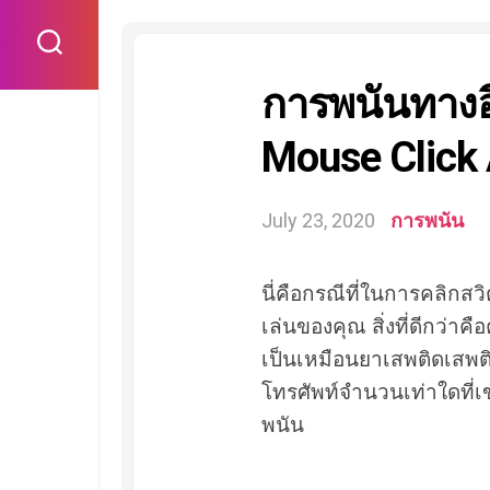
Skip
to
content
การพนันทางอิ
Mouse Click
July 23, 2020
การพนัน
นี่คือกรณีที่ในการคลิกส
เล่นของคุณ สิ่งที่ดีกว่าค
เป็นเหมือนยาเสพติดเสพต
โทรศัพท์จำนวนเท่าใดที่
พนัน