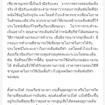
เชี่ยวชาญเหล่านี้เป็นเจ้ามือรับแทง จากการตรวจสอบข้อเท็จ
จริง เจ้ามือรับแทงมักจะสามารถหาว่ากรอบการเดิมพันใดที่นัก
พนันใช้อยู่ในปัจจุบัน และโดยทั่วไปแล้วพวกเขาเปลี่ยนโอกาส
ในลักษณะเดียวกัน พวกเขาอาจทำให้เกมเหย้าแบ่งเดิมพันที่ไร้
ประโยชน์เพื่อแก้ไขหรือเริ่มเปลี่ยนแนว ไม่ว่าการกระทำจะ
เป็นอย่างไร คุณสามารถเดิมพันได้ว่าหนังสือกีฬาได้ผสมผสาน
วิธีการต่อต้านกรอบการทำงาน เมื่อพิจารณาจากทุกสิ่งแล้ว มี
กรอบการทำงานที่สามารถใช้เพื่อขยายโอกาสในการได้รับ
ประโยชน์ในระยะยาวในการเดิมพันกีฬา แต่โดยทั่วไปแล้วจะ
ต้องเกี่ยวข้องกับการควบคุมส่วนบุคคลและระบบในขณะเดิม
พัน ข้อดีของวิธีการนี้คือ คุณสามารถใช้มันกับเกมสุ่มบางเกม
ได้ ดังนั้นมันจึงใช้ได้กับทุกสถานการณ์ เราควรตรวจสอบวิธีที่
ชาญฉลาดในการใช้เงินเพื่อก้าวไปสู่เทคนิคการเดิมพันกีฬา
ของคุณ
ตั้งค่าแบ๊งค์: ก่อนเริ่มช่วงเวลา เกมสิ้นสุดฤดูกาล หรือโอกาสใด
ก็ตามที่คุณต้องการเดิมพัน คุณต้องตั้งค่าแบ๊งค์ แบ๊งค์นี้จะขึ้น
อยู่กับเงินที่คุณเชื่อว่าคุณสามารถสูญเสียได้ตลอดฤดูกาลเดิม