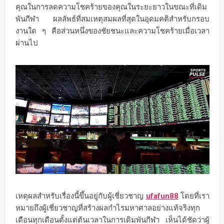
คุณในการลดความโชคร้ายของคุณในระยะยาวในขณะที่เดิม
พันกีฬา ผลลัพธ์ที่สมเหตุสมผลที่สุดในอุดมคติสำหรับกรอบ
งานใด ๆ คือส่วนหนึ่งของชัยชนะและความโชคร้ายเมื่อเวลา
ผ่านไป
เหตุผลสำหรับเรื่องนี้ขึ้นอยู่กับผู้เชี่ยวชาญ
ufafun88
โดยที่เรา
หมายถึงผู้เชี่ยวชาญที่สร้างผลกำไรมหาศาลอย่างแท้จริงทุก
เดือนทุกเดือนตั้งแต่ต้นเวลาในการเดิมพันกีฬา เห็นได้ชัดว่าผู้