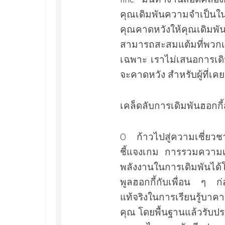
คุณเดิมพันความจำเป็น
คุณคาดหวังให้คุณเดิมพัน
สามารถสะสมแต้มที่พวกเข
เฉพาะ เราไม่เสนอการเดิมพ
จะคาดหวัง สำหรับผู้ที่เค
เคล็ดลับการเดิมพันฮอกกี
O ก้าวไปสู่ความเชี่ยวช
ชี้แจงเกม การรวมความเข
พลังงานในการเดิมพันได้
พูลฮอกกี้กับเพื่อน ๆ ก่
แท้จริงในการเรียนรู้บาคา
คุณ โดยพื้นฐานแล้วรับป