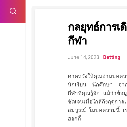
Skip
to
content
กลยุทธ์การเดิ
กีฬา
June 14, 2023
Betting
คาดหวังให้คุณอ่านบทควา
นักเรียน นักศึกษา จากน
กีฬาที่คุณรู้จัก แม้ว่าข้
ชัดเจนเมื่อใกล้ถึงฤดูกา
สมบูรณ์ ในบทความนี้ เราจ
ฮอกกี้