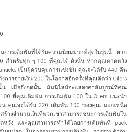
0
20
ารเดิมพันที่ได้รับความนิยมมากที่สุดในรุ่นนี้ หาก
 สำหรับทุก ๆ 100 ที่คุณได้ ดังนั้น หากคุณคาดหวัง
anucks เป็นผู้ควบคุมการแข่งขัน คุณจะได้รับ 440 คืน
การจ่ายเงิน 200 ในโอกาสอีกครั้งที่คุณคิดว่า Oilers
 เมื่อถึงจุดนั้น มันนี่ไลน์จะแสดงค่าสัมบูรณ์ที่คุณ
00 ที่คุณเดิมพัน การเดิมพัน 100 ใน Oilers แนะนำ
น คุณจะได้รับ 220 เดิมพัน 100 ของคุณ นอกเหนือ
อบสร้างจำนวนเงินที่พวกเขาสามารถชนะการเดิมพันใน
่คาดหวัง และคุณสามารถทำได้โดยการเดิมพันที่ puck
งกับสเปรด ในการรวบรวมการเดิมพัน การรวมตัวกัน