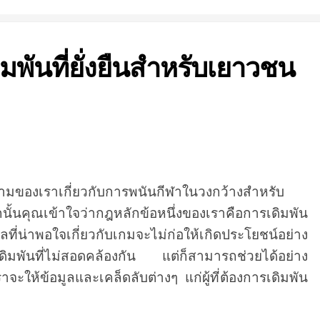
มพันที่ยั่งยืนสำหรับเยาวชน
มของเราเกี่ยวกับการพนันกีฬาในวงกว้างสำหรับ
ั้นคุณเข้าใจว่ากฎหลักข้อหนึ่งของเราคือการเดิมพัน
อมูลที่น่าพอใจเกี่ยวกับเกมจะไม่ก่อให้เกิดประโยชน์อย่าง
ลเดิมพันที่ไม่สอดคล้องกัน แต่ก็สามารถช่วยได้อย่าง
ะให้ข้อมูลและเคล็ดลับต่างๆ แก่ผู้ที่ต้องการเดิมพัน