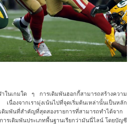
นกีฬาในเกมใด ๆ การเดิมพันฮอกกี้สามารถสร้างความ
เนื่องจากเรามุ่งเน้นไปที่จุดเริ่มต้นเหล่านั้นเป็นหลัก
ดิมพันที่สำคัญที่สุดสองรายการที่สามารถทำได้จาก
้ การเดิมพันประเภทพื้นฐานเรียกว่ามันนี่ไลน์ โดยบัญชี