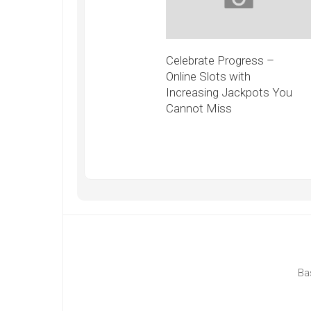
Celebrate Progress –
Online Slots with
Increasing Jackpots You
Cannot Miss
Ba