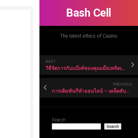
Bash Cell
The latest ethics of Casino
NEXT
วิธีจัดการกับแบ๊งค์ของคุณเมื่อเพลิดเพลินกับ Sports Casino Online
PREVIOUS
การเดิมพันกีฬาออนไลน์ – เคล็ดลับที่ควรคำนึงถึงเมื่อเดิมพันออนไลน์
Search
Search