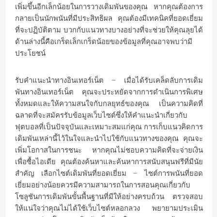
เพิ่มขึ้นอีกเล็กน้อยในการวางเดิมพันของคุณ หากคุณต้องการ
กลายเป็นนักพนันที่มีประสิทธิผล คุณต้องมีเทคนิคที่ยอดเยี่ยม
ที่จะปฏิบัติตาม บวกกับแนวทางบางอย่างที่จะช่วยให้คุณลุยได้
ด้านล่างนี้คือเกร็ดเล็กเกร็ดน้อยของข้อมูลที่คุณอาจพบว่ามี
ประโยชน์
รับคำแนะนำทางอินเทอร์เน็ต – เมื่อได้รับเคล็ดลับการเดิม
พันทางอินเทอร์เน็ต คุณจะประหยัดจากการดำเนินการพิเศษ
ทั้งหมดและให้ความสนใจกับกลยุทธ์ของคุณ เป็นความคิดที่
ฉลาดที่จะสมัครรับข้อมูลเว็บไซต์ซึ่งให้คำแนะนำเกี่ยวกับ
ฟุตบอลที่เป็นปัจจุบันและเหมาะสมแก่คุณ การเก็บแนวคิดการ
เดิมพันเหล่านี้ไว้ในใจและนำไปใช้กับแนวทางของคุณ คุณจะ
เพิ่มโอกาสในการชนะ หากคุณไม่ชอบความคิดที่จะจ่ายเงิน
เพื่อซื้อไอเดีย คุณต้องค้นหาและค้นหาการสนับสนุนฟรีที่มีนัย
สำคัญ เลือกไซต์เดิมพันที่ยอดเยี่ยม – ไซต์การพนันที่ยอด
เยี่ยมอย่างน้อยควรมีความสามารถในการสอนคุณเกี่ยวกับ
โซลูชันการเดิมพันขั้นพื้นฐานที่มีให้อย่างครบถ้วน ตรวจสอบ
ให้แน่ใจว่าคุณไม่ได้ใช้เว็บไซต์หลอกลวง พยายามประเมิน