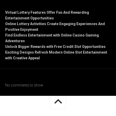
Recent Posts
Virtual Lottery Features Offer Fun And Rewarding
Entertainment Opportunities
Online Lottery Activities Create Engaging Experiences And
Positive Enjoyment
Find Endless Entertainment with Online Casino Gaming
Adventures
Unlock Bigger Rewards with Free Credit Slot Opportunities
Exciting Designs Refresh Modern Online Slot Entertainment
with Creative Appeal
Recent Comments
No comments to show.