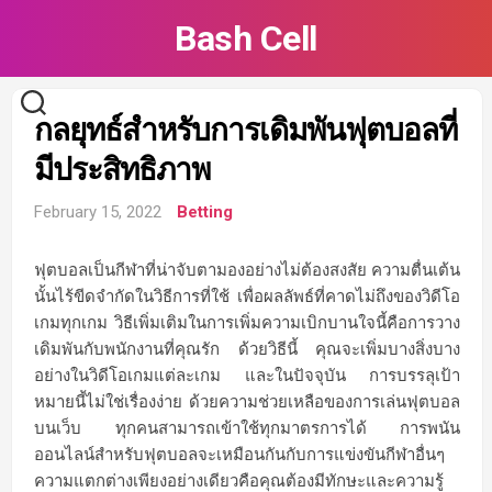
Skip
Bash Cell
to
content
กลยุทธ์สำหรับการเดิมพันฟุตบอลที่
มีประสิทธิภาพ
February 15, 2022
Betting
ฟุตบอลเป็นกีฬาที่น่าจับตามองอย่างไม่ต้องสงสัย ความตื่นเต้น
นั้นไร้ขีดจำกัดในวิธีการที่ใช้ เพื่อผลลัพธ์ที่คาดไม่ถึงของวิดีโอ
เกมทุกเกม วิธีเพิ่มเติมในการเพิ่มความเบิกบานใจนี้คือการวาง
เดิมพันกับพนักงานที่คุณรัก ด้วยวิธีนี้ คุณจะเพิ่มบางสิ่งบาง
อย่างในวิดีโอเกมแต่ละเกม และในปัจจุบัน การบรรลุเป้า
หมายนี้ไม่ใช่เรื่องง่าย ด้วยความช่วยเหลือของการเล่นฟุตบอล
บนเว็บ ทุกคนสามารถเข้าใช้ทุกมาตรการได้ การพนัน
ออนไลน์สำหรับฟุตบอลจะเหมือนกันกับการแข่งขันกีฬาอื่นๆ
ความแตกต่างเพียงอย่างเดียวคือคุณต้องมีทักษะและความรู้