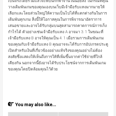
เป็นจริงโดยรวมแล้วจะพบนักกีฬาจำนวนน้อยลง ในกรณีที่คุณ
วางเดิมพันเกมของคุณเองบนเว็บมีเจ้ามือรับแทงมากมายให้
เลือกและโดยส่วนใหญ่ให้ความเป็นไปได้ที่แตกต่างกันในการ
เดิมพันทุกเกม สิ่งนี้ให้โอกาสคุณในการพิจารณาอัตราการ
เสนอขายและอาจได้รับกลุ่มบนสุดสามารถคาดการณ์การเก็ง
กำไรได้ ตัวอย่างเช่นเจ้ามือรับแทง A อาจมา 3: 1 ในขณะที่
เจ้ามือรับแทง B อาจให้คุณเป็น 4: 1 เมื่อรวมการเดิมพันเกม
ของคุณกับเจ้ามือรับแทง B คุณอาจจะได้รับการอัปเกรดประตู
เปิดสำหรับเงินที่เกี่ยวข้องอย่างแท้จริงของคุณอย่างไม่ต้อง
สงสัยซึ่งแสดงให้เห็นถึงการให้ที่เพิ่มขึ้นจากค่าใช้จ่ายที่ใกล้
เคียงกัน นอกจากนี้ยังอาจได้รับประโยชน์จากการเดิมพันเกม
ของคุณโดยปิดล้อมคุณไว้ด้วย
You may also like...