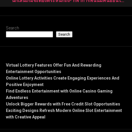
นักเล่นเกมจะต้องตระหนักถึง- กีฬาการพนันมีคืนออนไลน์
Search
Search
Recent Posts
Virtual Lottery Features Offer Fun And Rewarding
Entertainment Opportunities
Online Lottery Activities Create Engaging Experiences And
Positive Enjoyment
Find Endless Entertainment with Online Casino Gaming
Adventures
Unlock Bigger Rewards with Free Credit Slot Opportunities
Exciting Designs Refresh Modern Online Slot Entertainment
with Creative Appeal