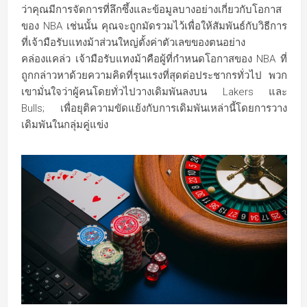
ว่าคุณมีการจัดการที่ลึกซึ้งและข้อมูลบางอย่างเกี่ยวกับโอกาส
ของ NBA เช่นนั้น คุณจะถูกมัดรวมไว้เพื่อให้สัมพันธ์กับวิธีการ
ที่เจ้ามือรับแทงม้าส่วนใหญ่ตั้งค่าตัวเลขของตนอย่าง
คล่องแคล่ว เจ้ามือรับแทงม้าคือผู้ที่กำหนดโอกาสของ NBA ที่
ถูกกล่าวหาด้วยความคิดที่รุนแรงที่สุดต่อประชากรทั่วไป พวก
เขามั่นใจว่าผู้คนโดยทั่วไปวางเดิมพันลงบน Lakers และ
Bulls; เพื่อยุติความขัดแย้งกับการเดิมพันเหล่านี้โดยการวาง
เดิมพันในกลุ่มคู่แข่ง