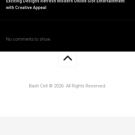
Exciting Designs Refresh Modern Online Slot Entertainment
with Creative Appeal
Recent Comments
No comments to show.
Bash Cell © 2026. All Rights Reserved.