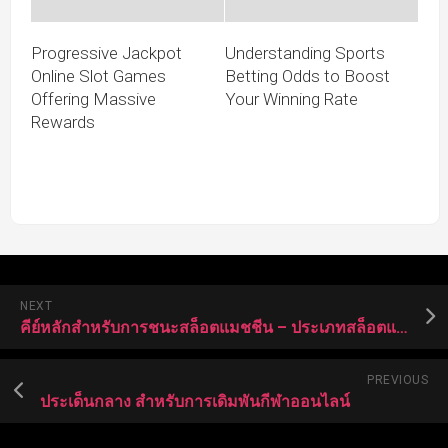
Progressive Jackpot
Understanding Sports
Online Slot Games
Betting Odds to Boost
Offering Massive
Your Winning Rate
Rewards
NEXT
คีย์หลักสำหรับการชนะสล็อตแมชชีน – ประเภทสล็อตแมชชีน
PREVIOUS
ประเด็นกลาง สำหรับการเดิมพันกีฬาออนไลน์