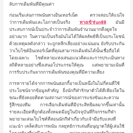
ลับการเดิมพันที่มีคุณค่า
ก่อนเริ่มเล่นการพนันทางอินเทอร์เน็ต
ตรวจสอบให้แน่ใจ
ทางเข้าfun88
ว่าการเดิมพันและโอกาสเป็นจริง
มันมี
ประสบการณ์เป็นประจำว่าการเดิมพันจำนวนมากดึงดูดใจ
อย่างมาก
ในความเป็นจริงมันไม่ได้ให้ผลลัพธ์ที่เป็นประโยชน์
ด้วยเหตุผลดังกล่าว
จะถูกหลีกเลี่ยงอย่างแน่นอน
ยังรับประกัน
ว่าเว็บไซต์อินเทอร์เน็ตที่คุณสามารถเดิมพันได้นั้นเชื่อถือได้
โดยเฉพาะ
ไซต์หลายแห่งเสนอแนวคิดและการประเมินทาง
สถิติหลายอย่างซึ่งเสนอโปรแกรมให้คุณ
แต่พยายามเน้นที่
การรับประกันจากการเดิมพันของคุณที่มีความเสี่ยง
การหารายได้จากการพนันฮอกกี้อาจเป็นหนึ่งในไม่กี่คนที่ใช้
ประโยชน์จากข้อมูลสำคัญ
ยิ่งนักกีฬารักษาตัวได้ดีเพียงใดใน
ขณะที่ยังคอยติดตามสถานการณ์ของการแข่งขันและความ
รู้สึกของทีม
การเลือกเดิมพันที่มีประสิทธิผลมากขึ้นเท่านั้น
รายละเอียดที่ถูกต้องทั้งหมดมีอยู่ในปัจจุบันที่กิจกรรมกีฬา
พยายามเล่นเว็บไซต์ที่สอนนักกีฬาเกี่ยวกับเจ้ามือรับแทงที่
แนะนำ
เคล็ดลับการพนัน
กลยุทธ์การเล่นที่อนุญาตให้ผู้เล่นใช้