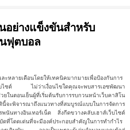
นอย่างแข็งขันสำหรับ
พันฟุตบอล
และหลายเดือนโดยให้เทคนิคมากมายเพื่อป้องกันการ
เว็บไซต์ ไม่ว่าเงื่อนไขใดคุณจะพบสารเอซพัฒนา
ช่วยในตอนเย็นผู้ที่เริ่มต้นรับการรบกวนหน้าเว็บคาสิโน
นี้จะพิจารณาถึงแนวทางที่สมบูรณ์แบบในการจัดการ
รพนันทางอินเทอร์เน็ต สิ่งกีดขวางคลับเฮาส์เว็บไซต์
ำบัดที่โดดเด่นที่จะมีองค์ประกอบสำคัญในการทำกำไร