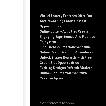
Recent Posts
Virtual Lottery Features Offer Fun
And Rewarding Entertainment
Opportunities
Online Lottery Activities Create
Engaging Experiences And Positive
Enjoyment
Find Endless Entertainment with
Online Casino Gaming Adventures
Unlock Bigger Rewards with Free
Credit Slot Opportunities
Exciting Designs Refresh Modern
Online Slot Entertainment with
Creative Appeal
Recent Comments
No comments to show.