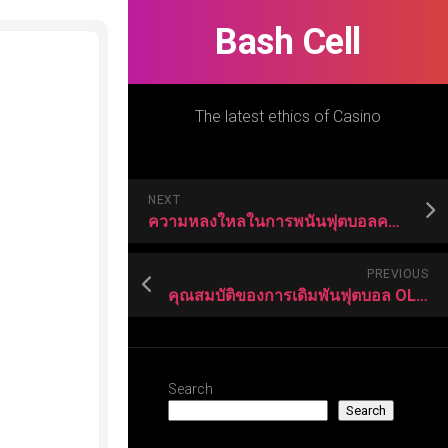
Bash Cell
The latest ethics of Casino
NEXT
ความหลงใหลในการพนันฟุตบอลคาสิโน
PREVIOUS
คุณสมบัติของการเดิมพันฟุตบอล OLE777 คืออะไร?
Search
Search