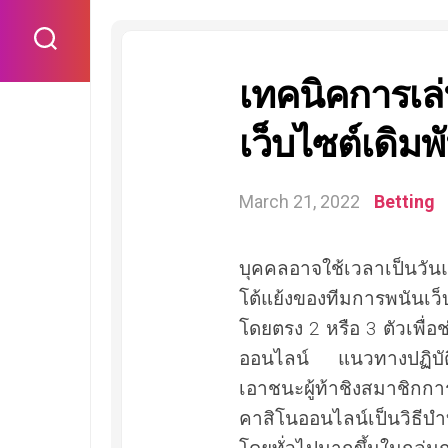
Skip
to
content
เทคนิคการเล่
เว็บไซต์เดิม
March 21, 2022
Betting
บุคคลอาจใช้เวลาเป็นวัน
โต้แย้งของทีมการพนัน
โดยตรง 2 หรือ 3 ตัวเพื่อ
ออนไลน์ แนวทางปฏิบัติ
เอาชนะผู้ท้าชิงสมาชิกกา
คาสิโนออนไลน์เป็นวิธีบ