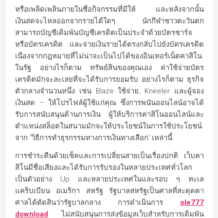
หรือเพลิดเพลินภายในชื่อกิจกรรมที่มีให้
และหลังจากนั้น
เงินสดจะไหลออกจากรายได้ใดๆ
นักกีฬาชาวตะวันตก
สามารถบัญชีเดิมพันบัญชีเครดิตเป็นประจำด้วยบัตรชาร์จ
หรือบัตรเครดิต
และจ่ายเงินรายได้ตรงกลับไปยังบัตรเครดิต
เนื่องจากกฎหมายที่ไม่น่าจะเป็นไปได้ของอินเทอร์เน็ตคาสิโน
ในรัฐ
อย่างไรก็ตาม
ทรัพย์สินของคุณเอง
ค่าใช้จ่ายบัตร
เครดิตมักจะละเลยที่จะได้รับการยอมรับ
อย่างไรก็ตาม
ธุรกิจ
Blaze
, Kneeler
ตัวกลางจำนวนหนึ่ง
เช่น
ใช้จ่าย
และผู้จอง
–
เงินสด
ให้โปรไฟล์ผู้ใช้แก่คุณ
ซึ่งการพนันออนไลน์อาจได้
รับการสนับสนุนด้านการเงิน
ผู้ให้บริการคาสิโนออนไลน์และ
ตำแหน่งสล็อตในสนามมักจะให้ประโยชน์ในการใช้ประโยชน์
‘
‘
จาก
วิธีการทำธุรกรรมทางการเงินทางเลือก
เหล่านี้
การชำระคืนด้วยเช็คและการเปลี่ยนสายเป็นเรื่องปกติ
เว็บคา
สิโนมีชื่อเสียงและได้รับการรับรองในหลายประเทศทั่วโลก
Up
เป็นตัวอย่าง
และหลายประเทศในและรอบ
ๆ
ทะเล
แคริบเบียน
อเมริกา
สหรัฐ
รัฐบาลสหรัฐเป็นศาลที่สะดุดตา
ole777
ศาลได้ตัดสินว่ารัฐบาลกลาง
การดำเนินการ
download
ไม่สนับสนุนการส่งข้อมูลเว็บสำหรับการเดิมพัน