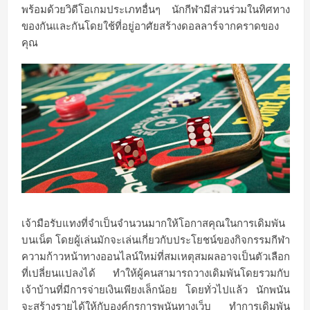
พร้อมด้วยวิดีโอเกมประเภทอื่นๆ
นักกีฬามีส่วนร่วมในทิศทาง
ของกันและกันโดยใช้ที่อยู่อาศัยสร้างดอลลาร์จากคราดของ
คุณ
เจ้ามือรับแทงที่จำเป็นจำนวนมากให้โอกาสคุณในการเดิมพัน
บนเน็ต
โดยผู้เล่นมักจะเล่นเกี่ยวกับประโยชน์ของกิจกรรมกีฬา
ความก้าวหน้าทางออนไลน์ใหม่ที่สมเหตุสมผลอาจเป็นตัวเลือก
ที่เปลี่ยนแปลงได้
ทำให้ผู้คนสามารถวางเดิมพันโดยรวมกับ
เจ้าบ้านที่มีการจ่ายเงินเพียงเล็กน้อย
โดยทั่วไปแล้ว
นักพนัน
จะสร้างรายได้ให้กับองค์กรการพนันทางเว็บ
ทำการเดิมพัน