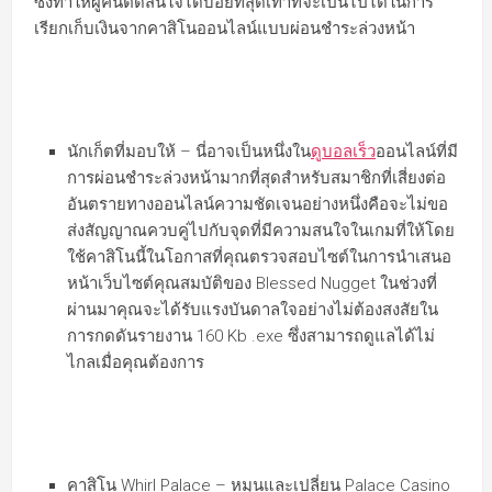
ซึ่งทำให้ผู้คนตัดสินใจได้บ่อยที่สุดเท่าที่จะเป็นไปได้ในการ
เรียกเก็บเงินจากคาสิโนออนไลน์แบบผ่อนชำระล่วงหน้า
นักเก็ตที่มอบให้ – นี่อาจเป็นหนึ่งใน
ดูบอลเร็ว
ออนไลน์ที่มี
การผ่อนชำระล่วงหน้ามากที่สุดสำหรับสมาชิกที่เสี่ยงต่อ
อันตรายทางออนไลน์ความชัดเจนอย่างหนึ่งคือจะไม่ขอ
ส่งสัญญาณควบคู่ไปกับจุดที่มีความสนใจในเกมที่ให้โดย
ใช้คาสิโนนี้ในโอกาสที่คุณตรวจสอบไซต์ในการนำเสนอ
หน้าเว็บไซต์คุณสมบัติของ Blessed Nugget ในช่วงที่
ผ่านมาคุณจะได้รับแรงบันดาลใจอย่างไม่ต้องสงสัยใน
การกดดันรายงาน 160 Kb .exe ซึ่งสามารถดูแลได้ไม่
ไกลเมื่อคุณต้องการ
คาสิโน Whirl Palace – หมุนและเปลี่ยน Palace Casino