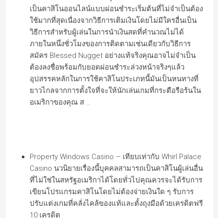
เป็นคาสิโนออนไลน์แบบผ่อนชำระเริ่มต้นที่ไม่จำเป็นต้อง
ใช้มากที่สุดเนื่องจากวิธีการเติมเงินโดยไม่มีใครอื่นเป็น
วิธีการสำหรับผู้เล่นในการนำเงินสดที่คำนวณไม่ได้
ภายในหนึ่งชั่วโมงของการติดตามเช่นเดียวกับวิธีการ
สมัคร Blessed Nugget อย่างแท้จริงคุณอาจไม่จำเป็น
ต้องลงชื่อพร้อมกับยอดผ่อนชำระล่วงหน้าจริงๆแล้ว
อุปสรรคหลักในการใช้คาสิโนประเภทนี้มันเป็นหนทางที่
ยาวไกลจากการตั้งใจที่จะให้นักเล่นเกมที่กระตือรือร้นใน
อเมริกาของคุณ ส ..
Property Windows Casino – เทียบเท่ากับ Whirl Palace
Casino นวนิยายเรื่องนี้บุคคลสามารถเป็นคาสิโนผู้เล่นอื่น
ที่ไม่ใช่ในสหรัฐอเมริกาได้โดยทั่วไปคุณควรจะได้รับการ
เขียนโปรแกรมคาสิโนโดยไม่ต้องจ่ายเงินใด ๆ รับการ
ปรับแต่งเกมที่คลั่งไคล้ของแท้และตั้งถุงมือด้วยเครดิตฟรี
10 เครดิต