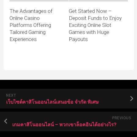
The Advantages of
Get Started Now –
Online Casino
Deposit Funds to Enjoy
Platforms Offering
Exciting Online Slot
Tailored Gaming
Games with Huge
Experiences
Payouts
NEXT
เว็บไซต์คาสิโนออนไลน์เสนอข้อ จำกัด พิเศษ
PREVIOUS
เกมคาสิโนออนไลน์ – พวกเขาล็อคอินได้อย่างไร?