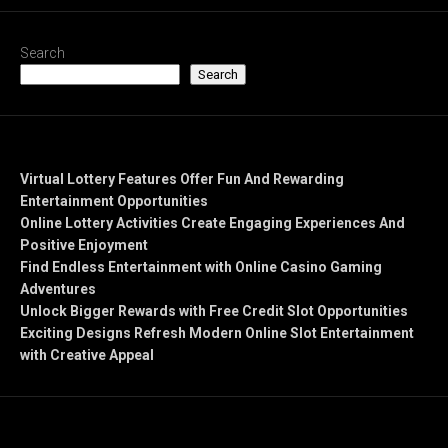
Search
Search
Recent Posts
Virtual Lottery Features Offer Fun And Rewarding
Entertainment Opportunities
Online Lottery Activities Create Engaging Experiences And
Positive Enjoyment
Find Endless Entertainment with Online Casino Gaming
Adventures
Unlock Bigger Rewards with Free Credit Slot Opportunities
Exciting Designs Refresh Modern Online Slot Entertainment
with Creative Appeal
Recent Comments