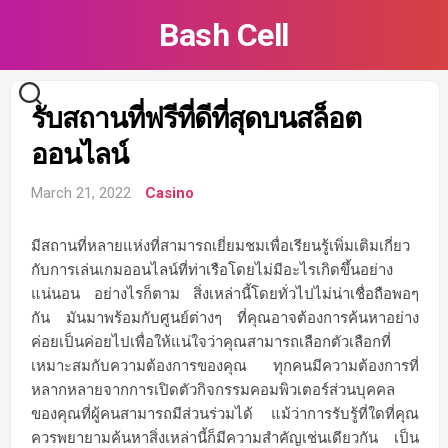
Skip
Bash Cell
to
content
รับสถานที่ฟรีที่ดีที่สุดบนสล็อต
ออนไลน์
March 21, 2022
Casino
มีสถานที่หลายแห่งที่สามารถเยี่ยมชมเพื่อเรียนรู้เพิ่มเติมเกี่ยว
กับการเล่นเกมออนไลน์ที่ท่าเรือโดยไม่มีอะไรเกิดขึ้นอย่าง
แน่นอน อย่างไรก็ตาม สิ่งเหล่านี้โดยทั่วไปไม่น่าเชื่อถือพอๆ
กัน มันมาพร้อมกับศูนย์ต่างๆ ที่คุณอาจต้องการค้นหาอย่าง
ค่อยเป็นค่อยไปเพื่อให้แน่ใจว่าคุณสามารถเลือกตัวเลือกที่
เหมาะสมกับความต้องการของคุณ ทุกคนมีความต้องการที่
หลากหลายจากการเปิดตัวกิจกรรมคอมพิวเตอร์ส่วนบุคคล
ของคุณที่ผู้คนสามารถมีส่วนร่วมได้ แม้ว่าการรับรู้ที่ใดที่คุณ
ควรพยายามค้นหาสิ่งเหล่านี้ก็มีความสำคัญเช่นเดียวกัน เป็น