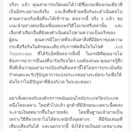
จริงๆ แล้ว คุณสามารถเปิดเผยได้ว่ามีชื่อเกมเพียงเกมเดียวที่
เป็นอิสระอย่างแท้จริง และสิ่งที่คล้ายคลึงกันจะดำเนินต่อไป
ตามความจริงเพื่อที่จะได้เข้าร่วม ต่อจากนี้ จริง ๆ แล้ว ขอ
แนะนำอย่างต่อเนื่องเพื่อเผยแพร่วิดีโอเกมฟรีเหล่านั้น และ
เลือกตัวเลือกอื่นที่ยังคงดำเนินต่อไปตามความเป็นจริงของ
ผู้คน คุณควรมีโอกาสที่จะค้นหาสิ่งที่มีอัตราของความ
กระตือรือร้นในลักษณะเดียวกับการตัดสินใจในไซต์ Judi
Terpercaya ที่ได้รับอิทธิพลจากสิ่งนี้ ในกรณีที่คุณอาจไม่
ต้องการอาการมึนงงที่น่ารังเกียจใดๆ บนท้องถนน คุณอาจรู้สึก
ทึ่งที่เห็นว่าคุณสามารถป้องกันสิ่งเหล่านี้ได้โดยการประเมินข้อ
กำหนดและรับรู้ปัญหาการแบ่งประเภทอย่างระมัดระวังเพื่อให้
มั่นใจว่าไม่มีปัญหาที่ต้องกังวล ในระยะต่อมา
อย่าเพิ่งตกลงกับองค์กรการพนันออนไลน์ประเภทใดประเภท
หนึ่งโดยเฉพาะ โดยทั่วไปแล้ว ลูกค้าที่มีลักษณะเฉพาะนี้ลดลง
จะจ่ายเงินสดมากขึ้นในภายหลัง โดยพื้นฐานแล้วอาจเป็น
เพราะวิธีที่พวกเขาไม่ได้ตระหนักถึงจุดต่างๆ ที่มีข้อเสนอที่
เทียบเคียงกันได้ และนอกจากนี้ ยังได้จ่ายเงินอย่างเหมาะสม