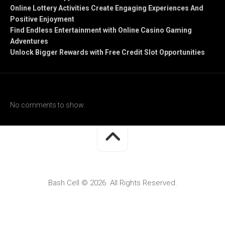
Online Lottery Activities Create Engaging Experiences And
Positive Enjoyment
Find Endless Entertainment with Online Casino Gaming
Adventures
Unlock Bigger Rewards with Free Credit Slot Opportunities
Recent Comments
No comments to show.
Bash Cell © 2026. All Rights Reserved.