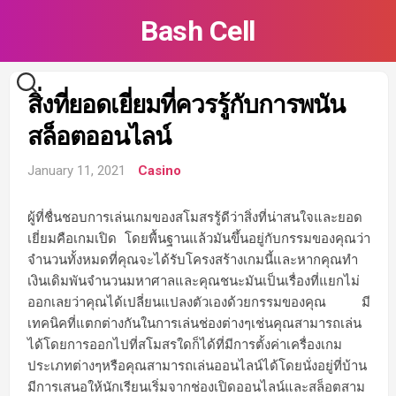
Skip
Bash Cell
to
content
สิ่งที่ยอดเยี่ยมที่ควรรู้กับการพนัน
สล็อตออนไลน์
January 11, 2021
Casino
ผู้ที่ชื่นชอบการเล่นเกมของสโมสรรู้ดีว่าสิ่งที่น่าสนใจและยอด
เยี่ยมคือเกมเปิด โดยพื้นฐานแล้วมันขึ้นอยู่กับกรรมของคุณว่า
จำนวนทั้งหมดที่คุณจะได้รับโครงสร้างเกมนี้และหากคุณทำ
เงินเดิมพันจำนวนมหาศาลและคุณชนะมันเป็นเรื่องที่แยกไม่
ออกเลยว่าคุณได้เปลี่ยนแปลงตัวเองด้วยกรรมของคุณ มี
เทคนิคที่แตกต่างกันในการเล่นช่องต่างๆเช่นคุณสามารถเล่น
ได้โดยการออกไปที่สโมสรใดก็ได้ที่มีการตั้งค่าเครื่องเกม
ประเภทต่างๆหรือคุณสามารถเล่นออนไลน์ได้โดยนั่งอยู่ที่บ้าน
มีการเสนอให้นักเรียนเริ่มจากช่องเปิดออนไลน์และสล็อตสาม