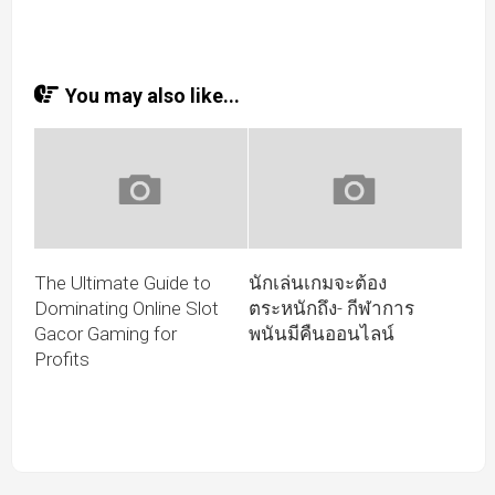
You may also like...
The Ultimate Guide to
นักเล่นเกมจะต้อง
Dominating Online Slot
ตระหนักถึง- กีฬาการ
Gacor Gaming for
พนันมีคืนออนไลน์
Profits