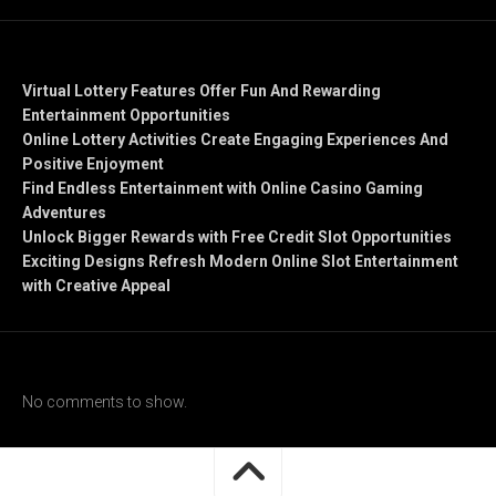
Recent Posts
Virtual Lottery Features Offer Fun And Rewarding
Entertainment Opportunities
Online Lottery Activities Create Engaging Experiences And
Positive Enjoyment
Find Endless Entertainment with Online Casino Gaming
Adventures
Unlock Bigger Rewards with Free Credit Slot Opportunities
Exciting Designs Refresh Modern Online Slot Entertainment
with Creative Appeal
Recent Comments
No comments to show.