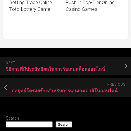
Betting Trade Online
Rush in Top-Tier Online
Toto Lottery Game
Casino Games
NEXT
วิธีการที่มีประสิทธิผลในการรับเกมสล็อตออนไลน์
PREVIOUS
กลยุทธ์โครงสร้างสำหรับการเล่นเกมคาสิโนออนไลน์
Search
Search