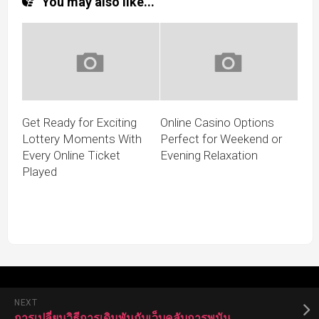
You may also like...
Get Ready for Exciting
Online Casino Options
Lottery Moments With
Perfect for Weekend or
Every Online Ticket
Evening Relaxation
Played
NEXT
การเปลี่ยนวิธีการเดิมพันกับเว็บคลับการพนัน