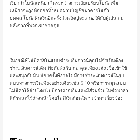
เรียกว่าโบนัสเหนียว ในระหว่างการเสียเปรียบโบนัสเพิ่ม
เหนียวจะถูกหักออกทั้งหมดผ่านบัญชีธนาคารในตัว
บุคคล โบนัสคืนเงินอีกครั้งส่วนใหญ่จะเสนอให้กับผู้เล่นเกม
หลังจากที่พวกเขาขาดดุล
ในกรณีที่ไม่มีคาสิโนแบบชำระเงินดาวน์คุณไม่จำเป็นต้อง
ชำระเงินดาวน์เดิมเพื่อสัมผัสกับเกม คุณเพียงแค่ลงชื่อเข้าใช้
และสนุกกับมัน บ่อยครั้งที่อาจไม่มีการชำระเงินดาวน์ในรูป
แบบทางการเงินเพียงอย่างเดียวเช่น $ 10 หรือการหมุนแบบ
ไม่มีค่าใช้จ่ายโดยไม่มีการฝากเงินและมีส่วนร่วมในช่วงเวลา
ที่กำหนดไว้ล่วงหน้าโดยไม่มีเงินก้อนใด ๆ เข้ามาเกี่ยวข้อง