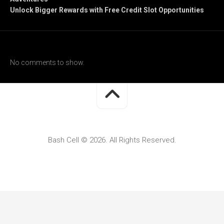
Unlock Bigger Rewards with Free Credit Slot Opportunities
Recent Comments
No comments to show.
Bash Cell © 2026. All Rights Reserved.