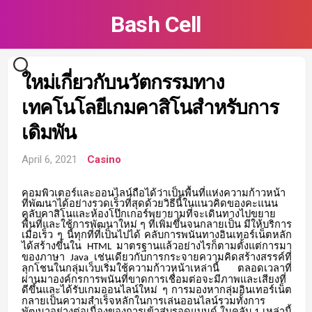
Skip
Bash Cell
to
content
ใหม่เกี่ยวกับนวัตกรรมทาง
เทคโนโลยีเกมคาสิโนสำหรับการ
เดิมพัน
April 6, 2021
Casino
คอมพิวเตอร์และออนไลน์ถือได้ว่าเป็นพื้นที่แห่งความก้าวหน้า
ที่พัฒนาได้อย่างรวดเร็วที่สุดด้วยวิธีนี้ในแนวคิดของคะแนน
คลับคาสิโนและห้องโป๊กเกอร์พยายามที่จะเดินทางไปขยาย
พื้นที่และใช้การพัฒนาใหม่
ๆ
ที่เพิ่มขึ้นจนกลายเป็น
มีให้บริการ
เมื่อเร็ว
ๆ
นี้ทุกที่ที่เป็นไปได้
คลับการพนันทางอินเทอร์เน็ตหลัก
ได้สร้างขึ้นใน
มาตรฐานแล้วอย่างไรก็ตามตั้งแต่การมา
HTML
ของภาษา
เช่นเดียวกับการกระจายความคิดสร้างสรรค์ที่
Java
ลุกโชนในกลุ่มเว็บเริ่มใช้ความก้าวหน้าเหล่านี้
ตลอดเวลาที่
ผ่านมาองค์กรการพนันที่ขาดการเชื่อมต่อจะมีภาพและเสียงที่
ดีขึ้นและได้รับเกมออนไลน์ใหม่
ๆ
การมองหากลุ่มอินเทอร์เน็ต
กลายเป็นความสำเร็จหลักในการเล่นออนไลน์รวมทั้งการ
พัฒนาอย่างต่อเนื่องของการเข้าสู่บรอดแบนด์
ในคลับ
เหล่านี้