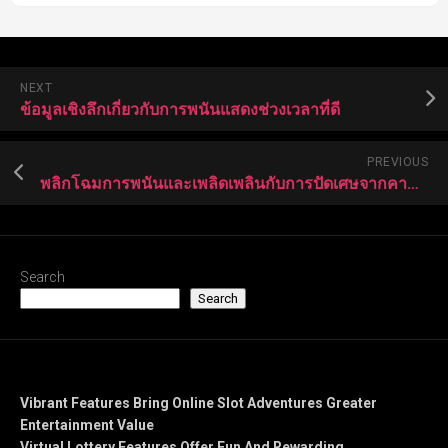
NEXT
ข้อมูลเชิงลึกเกี่ยวกับการพนันแสดงช่วงเวลาที่ดี
PREVIOUS
พลิกโฉมการพนันและเพลิดเพลินกับการปัดเศษจากคาสิโน
Search
Search
Recent Posts
Vibrant Features Bring Online Slot Adventures Greater
Entertainment Value
Virtual Lottery Features Offer Fun And Rewarding