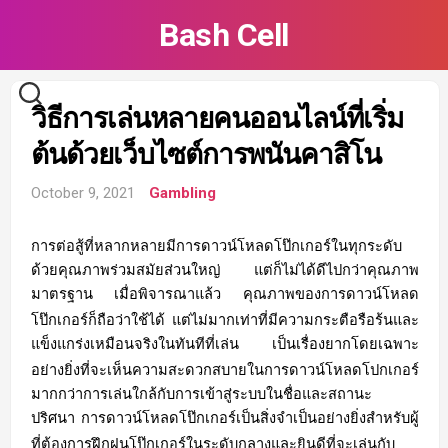
Skip
Bash Cell
to
content
วิธีการเล่นหลายคนออนไลน์ที่เริ่ม
ต้นด้วยเว็บไซต์การพนันคาสิโน
October 9, 2021
Gambling
การต่อสู้ที่หลากหลายมีการดาวน์โหลดโป๊กเกอร์ในทุกระดับ
ด้วยคุณภาพร่วมสมัยส่วนใหญ่
แต่ก็ไม่ได้ดีไปกว่าคุณภาพ
มาตรฐาน
เมื่อพิจารณาแล้ว
คุณภาพของการดาวน์โหลด
โป๊กเกอร์ก็ถือว่าใช้ได้
แต่ไม่มากเท่าที่มีความกระตือรือร้นและ
แข็งแกร่งเหมือนจริงในทันทีที่เล่น
เป็นเรื่องยากโดยเฉพาะ
อย่างยิ่งที่จะเห็นความสะดวกสบายในการดาวน์โหลดโปกเกอร์
มากกว่าการเล่นใกล้กับการเข้าสู่ระบบในชื่อและสถานะ
ปริศนา
การดาวน์โหลดโป๊กเกอร์เป็นสิ่งจำเป็นอย่างยิ่งสำหรับผู้
ที่ต้องการฝึกฝนโป๊กเกอร์ในระดับกลางและยินดีที่จะเล่นกับ