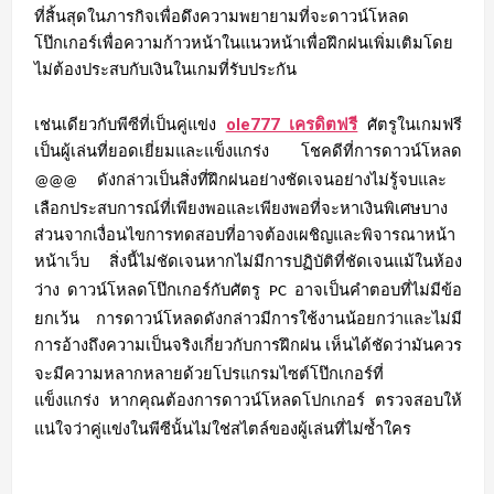
ที่สิ้นสุดในภารกิจเพื่อดึงความพยายามที่จะดาวน์โหลด
โป๊กเกอร์เพื่อความก้าวหน้าในแนวหน้าเพื่อฝึกฝนเพิ่มเติมโดย
ไม่ต้องประสบกับเงินในเกมที่รับประกัน
ole777 เครดิตฟรี
เช่นเดียวกับพีซีที่เป็นคู่แข่ง
ศัตรูในเกมฟรี
เป็นผู้เล่นที่ยอดเยี่ยมและแข็งแกร่ง
โชคดีที่การดาวน์โหลด
ดังกล่าวเป็นสิ่งที่ฝึกฝนอย่างชัดเจนอย่างไม่รู้จบและ
@@@
เลือกประสบการณ์ที่เพียงพอและเพียงพอที่จะหาเงินพิเศษบาง
ส่วนจากเงื่อนไขการทดสอบที่อาจต้องเผชิญและพิจารณาหน้า
หน้าเว็บ
สิ่งนี้ไม่ชัดเจนหากไม่มีการปฏิบัติที่ชัดเจนแม้ในห้อง
ว่าง
ดาวน์โหลดโป๊กเกอร์กับศัตรู
อาจเป็นคำตอบที่ไม่มีข้อ
PC
ยกเว้น
การดาวน์โหลดดังกล่าวมีการใช้งานน้อยกว่าและไม่มี
การอ้างถึงความเป็นจริงเกี่ยวกับการฝึกฝน
เห็นได้ชัดว่ามันควร
จะมีความหลากหลายด้วยโปรแกรมไซต์โป๊กเกอร์ที่
แข็งแกร่ง
หากคุณต้องการดาวน์โหลดโปกเกอร์
ตรวจสอบให้
แน่ใจว่าคู่แข่งในพีซีนั้นไม่ใช่สไตล์ของผู้เล่นที่ไม่ซ้ำใคร