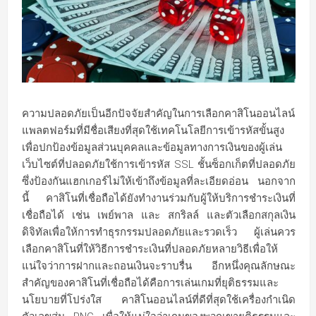
ความปลอดภัยเป็นอีกปัจจัยสำคัญในการเลือกคาสิโนออนไลน์
แพลตฟอร์มที่มีชื่อเสียงที่สุดใช้เทคโนโลยีการเข้ารหัสขั้นสูง
เพื่อปกป้องข้อมูลส่วนบุคคลและข้อมูลทางการเงินของผู้เล่น
เว็บไซต์ที่ปลอดภัยใช้การเข้ารหัส SSL ชั้นซ็อกเก็ตที่ปลอดภัย
ซึ่งป้องกันแฮกเกอร์ไม่ให้เข้าถึงข้อมูลที่ละเอียดอ่อน นอกจาก
นี้ คาสิโนที่เชื่อถือได้ยังทำงานร่วมกับผู้ให้บริการชำระเงินที่
เชื่อถือได้ เช่น เพย์พาล และ สกริลล์ และตัวเลือกสกุลเงิน
ดิจิทัลเพื่อให้การทำธุรกรรมปลอดภัยและรวดเร็ว ผู้เล่นควร
เลือกคาสิโนที่ให้วิธีการชำระเงินที่ปลอดภัยหลายวิธีเพื่อให้
แน่ใจว่าการฝากและถอนเงินจะราบรื่น อีกหนึ่งคุณลักษณะ
สำคัญของคาสิโนที่เชื่อถือได้คือการเล่นเกมที่ยุติธรรมและ
นโยบายที่โปร่งใส คาสิโนออนไลน์ที่ดีที่สุดใช้เครื่องกำเนิด