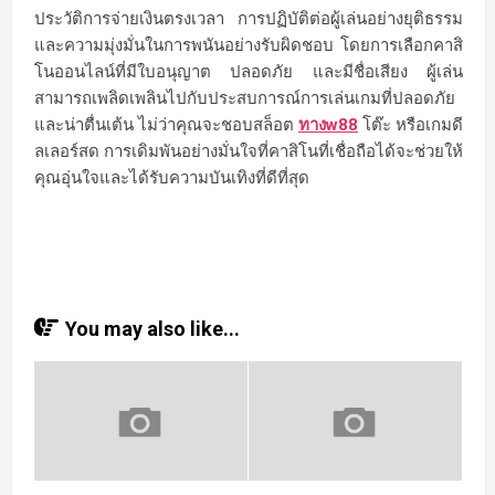
ประวัติการจ่ายเงินตรงเวลา การปฏิบัติต่อผู้เล่นอย่างยุติธรรม
และความมุ่งมั่นในการพนันอย่างรับผิดชอบ โดยการเลือกคาสิ
โนออนไลน์ที่มีใบอนุญาต ปลอดภัย และมีชื่อเสียง ผู้เล่น
สามารถเพลิดเพลินไปกับประสบการณ์การเล่นเกมที่ปลอดภัย
และน่าตื่นเต้น ไม่ว่าคุณจะชอบสล็อต
ทางw88
โต๊ะ หรือเกมดี
ลเลอร์สด การเดิมพันอย่างมั่นใจที่คาสิโนที่เชื่อถือได้จะช่วยให้
คุณอุ่นใจและได้รับความบันเทิงที่ดีที่สุด
You may also like...