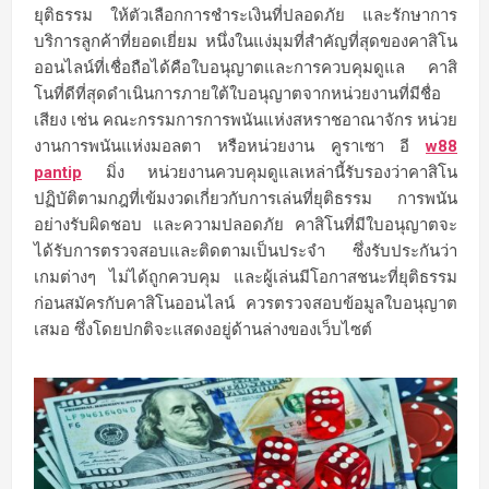
ยุติธรรม ให้ตัวเลือกการชำระเงินที่ปลอดภัย และรักษาการ
บริการลูกค้าที่ยอดเยี่ยม หนึ่งในแง่มุมที่สำคัญที่สุดของคาสิโน
ออนไลน์ที่เชื่อถือได้คือใบอนุญาตและการควบคุมดูแล คาสิ
โนที่ดีที่สุดดำเนินการภายใต้ใบอนุญาตจากหน่วยงานที่มีชื่อ
เสียง เช่น คณะกรรมการการพนันแห่งสหราชอาณาจักร หน่วย
งานการพนันแห่งมอลตา หรือหน่วยงาน คูราเซา อี
w88
pantip
มิ่ง หน่วยงานควบคุมดูแลเหล่านี้รับรองว่าคาสิโน
ปฏิบัติตามกฎที่เข้มงวดเกี่ยวกับการเล่นที่ยุติธรรม การพนัน
อย่างรับผิดชอบ และความปลอดภัย คาสิโนที่มีใบอนุญาตจะ
ได้รับการตรวจสอบและติดตามเป็นประจำ ซึ่งรับประกันว่า
เกมต่างๆ ไม่ได้ถูกควบคุม และผู้เล่นมีโอกาสชนะที่ยุติธรรม
ก่อนสมัครกับคาสิโนออนไลน์ ควรตรวจสอบข้อมูลใบอนุญาต
เสมอ ซึ่งโดยปกติจะแสดงอยู่ด้านล่างของเว็บไซต์