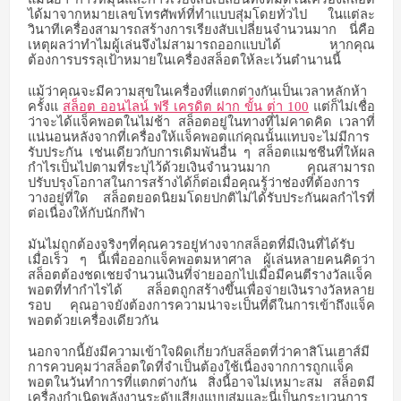
ได้มาจากหมายเลขโทรศัพท์ที่ทำแบบสุ่มโดยทั่วไป
ในแต่ละ
วินาทีเครื่องสามารถสร้างการเรียงสับเปลี่ยนจำนวนมาก
นี่คือ
เหตุผลว่าทำไมผู้เล่นจึงไม่สามารถออกแบบได้
หากคุณ
ต้องการบรรลุเป้าหมายในเครื่องสล็อตให้ละเว้นตำนานนี้
แม้ว่าคุณจะมีความสุขในเครื่องที่แตกต่างกันเป็นเวลาหลักห้า
ครั้งแ
สล็อต ออนไลน์ ฟรี เครดิต ฝาก ขั้น ต่ํา 100
แต่ก็ไม่เชื่อ
ว่าจะได้แจ็คพอตในไม่ช้า
สล็อตอยู่ในทางที่ไม่คาดคิด
เวลาที่
แน่นอนหลังจากที่เครื่องให้แจ็คพอตแก่คุณนั้นแทบจะไม่มีการ
รับประกัน
เช่นเดียวกับการเดิมพันอื่น
ๆ
สล็อตแมชชีนที่ให้ผล
กำไรเป็นไปตามที่ระบุไว้ด้วยเงินจำนวนมาก
คุณสามารถ
ปรับปรุงโอกาสในการสร้างได้ก็ต่อเมื่อคุณรู้ว่าช่องที่ต้องการ
วางอยู่ที่ใด
สล็อตยอดนิยมโดยปกติไม่ได้รับประกันผลกำไรที่
ต่อเนื่องให้กับนักกีฬา
มันไม่ถูกต้องจริงๆที่คุณควรอยู่ห่างจากสล็อตที่มีเงินที่ได้รับ
เมื่อเร็ว
ๆ
นี้เพื่อออกแจ็คพอตมหาศาล
ผู้เล่นหลายคนคิดว่า
สล็อตต้องชดเชยจำนวนเงินที่จ่ายออกไปเมื่อมีคนตีรางวัลแจ็ค
พอตที่ทำกำไรได้
สล็อตถูกสร้างขึ้นเพื่อจ่ายเงินรางวัลหลาย
รอบ
คุณอาจยังต้องการความน่าจะเป็นที่ดีในการเข้าถึงแจ็ค
พอตด้วยเครื่องเดียวกัน
นอกจากนี้ยังมีความเข้าใจผิดเกี่ยวกับสล็อตที่ว่าคาสิโนเฮาส์มี
การควบคุมว่าสล็อตใดที่จำเป็นต้องใช้เนื่องจากการถูกแจ็ค
พอตในวันทำการที่แตกต่างกัน
สิ่งนี้อาจไม่เหมาะสม
สล็อตมี
เครื่องกำเนิดพลังงานระดับเสียงแบบสุ่มและนี่เป็นกระบวนการ