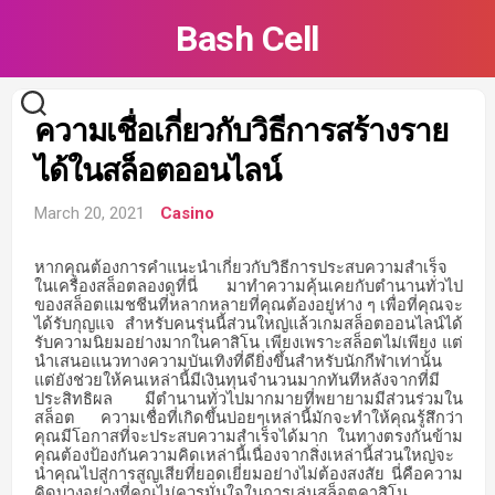
Skip
Bash Cell
to
content
ความเชื่อเกี่ยวกับวิธีการสร้างราย
ได้ในสล็อตออนไลน์
March 20, 2021
Casino
หากคุณต้องการคำแนะนำเกี่ยวกับวิธีการประสบความสำเร็จ
ในเครื่องสล็อตลองดูที่นี่
มาทำความคุ้นเคยกับตำนานทั่วไป
ของสล็อตแมชชีนที่หลากหลายที่คุณต้องอยู่ห่าง
ๆ
เพื่อที่คุณจะ
ได้รับกุญแจ
สำหรับคนรุ่นนี้ส่วนใหญ่แล้วเกมสล็อตออนไลน์ได้
รับความนิยมอย่างมากในคาสิโน
เพียงเพราะสล็อตไม่เพียง
แต่
นำเสนอแนวทางความบันเทิงที่ดียิ่งขึ้นสำหรับนักกีฬาเท่านั้น
แต่ยังช่วยให้คนเหล่านี้มีเงินทุนจำนวนมากทันทีหลังจากที่มี
ประสิทธิผล
มีตำนานทั่วไปมากมายที่พยายามมีส่วนร่วมใน
สล็อต
ความเชื่อที่เกิดขึ้นบ่อยๆเหล่านี้มักจะทำให้คุณรู้สึกว่า
คุณมีโอกาสที่จะประสบความสำเร็จได้มาก
ในทางตรงกันข้าม
คุณต้องป้องกันความคิดเหล่านี้เนื่องจากสิ่งเหล่านี้ส่วนใหญ่จะ
นำคุณไปสู่การสูญเสียที่ยอดเยี่ยมอย่างไม่ต้องสงสัย
นี่คือความ
คิดบางอย่างที่คุณไม่ควรมั่นใจในการเล่นสล็อตคาสิโน