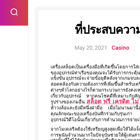
Skip
to
content
ที่ประสบความ
May 20, 2021
Casino
เครื่องสล็อตเป็นเครื่องมือที่เกิดขึ้นโดยการใ
ของอุปกรณ์ท่าเรือของคุณจะได้รับการกระตุ้น
แข็งขัน
อุปกรณ์จะจ่ายข้อยุติหลังจากเกมจบล
สอดคล้องกับความต้องการที่เพิ่มขึ้นสำหรับเคร
ต่างๆทั่วโลกอย่างไรก็ตามกระบวนการยังคงเห
เกี่ยวกับอุปกรณ์
หากคนโชคดีที่เหมาะกับสัญ
สล็อต ฟรี เครดิต ไม่
รูปร่างของเกมอื่น
ห้าวงล้อและยังมีหนึ่งฝ่ามือ
เมื่อไม่นานมานี
คุณลักษณะของเครื่องบันทึกร่วมกับรุ่นเก่า
อุปกรณ์วิดีโอนั้นเกี่ยวกับการคำนวณการจ่ายเ
จากโมเดลรีลต้องใช้เหรียญสูงสุดเพื่อให้ได้แ
การพนันจำนวนมากในปัจจุบันช่วยให้ผู้เล่นสา