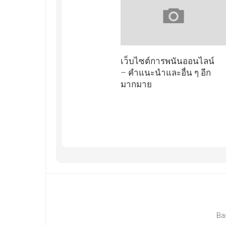
เว็บไซต์การพนันออนไลน์
– คำแนะนำและอื่น ๆ อีก
มากมาย
Ba