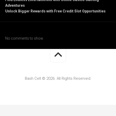
Adventures
Unlock Bigger Rewards with Free Credit Slot Opportunities
Recent Comments
No comments to show.
Bash Cell © 2026. All Rights Reserved.