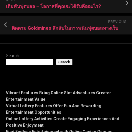
เดิมพันฟุตบอล – โอกาสที่คุณจะได้รับคืออะไร?
PREVIOUS
ติดตาม Goldmines ลึกลับในการพนันฟุตบอลทางเว็บ
Search
Search
Recent Posts
Vibrant Features Bring Online Slot Adventures Greater
Entertainment Value
Virtual Lottery Features Offer Fun And Rewarding
Entertainment Opportunities
Online Lottery Activities Create Engaging Experiences And
Positive Enjoyment
Find Endless Entertainment with Online Casino Gaming