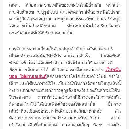
เฉพาะ ด้วยความช่วยเหลือของเทคโนโลยีล้ำสมัย พวกเขา
กระทืบตัวเลข ระบุรูปแบบ และคาดการณ์ที่นอกเหนือไปจาก
ความรู้สึกสัญชาตญาณ การบูรณาการของวิทยาศาสตร์ข้อมูล
ได้กลายเป็นตัวเปลี่ยนเกม ทำให้นักพนันได้เปรียบในการ
แข่งขันในภูมิทัศน์ที่ซับซ้อนมากขึ้น
การจัดการความเสี่ยงเป็นอีกแง่มุมสำคัญของวิทยาศาสตร์
เบื้องหลังการเดิมพันกีฬาที่ประสบความสำเร็จ นักเดิมพันที่
ช่ำชองเข้าใจว่าแม้แต่คำทำนายที่ได้รับการวิจัยมาอย่างดี
ที่สุดก็อาจผิดพลาดได้ ดังนั้นพวกเขาจึงกระจายการ
เว็บพนัน
บอล ไม่ผ่านเอเย่นต์
หลีกเลี่ยงการใส่ไข่ทั้งหมดไว้ในตะกร้าใบ
เดียว และใช้แนวทางที่มีระเบียบวินัยในการจัดการเงินทุน สิ่งนี้
จะบรรเทาผลกระทบจากการสูญเสียและรับประกันความยั่งยืน
ในระยะยาว การสร้างและรักษาสถิติการชนะในการเดิมพัน
กีฬาออนไลน์ไม่ได้เป็นเพียงเรื่องของโชคเท่านั้น เป็นการ
เต้นรำที่ละเอียดอ่อนระหว่างศิลปะและวิทยาศาสตร์ มัน
ต้องการการผสมผสานระหว่างความหลงใหลในเกม ความ
เข้าใจอย่างลึกซึ้งเกี่ยวกับความแตกต่างเล็กๆ น้อยๆ ของมัน