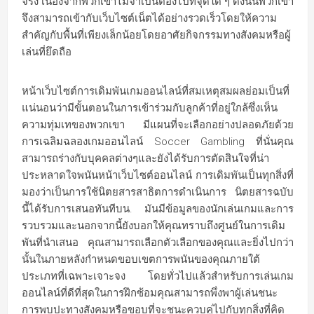
จริง เนื่องจากพวกเขาไม่จำเป็นต้องไปที่จุดใด ๆ ดังนั้นพวกเขา
จึงสามารถเข้ากับเว็บไซต์เน็ตได้อย่างรวดเร็วโดยให้ความ
สำคัญกับพื้นที่เพียงเล็กน้อยโดยอาศัยกิจกรรมทางสังคมหรือผู้
เล่นที่ยึดถือ
หน้าเว็บไซต์การเดิมพันเกมออนไลน์ที่สมเหตุสมผลย่อมเป็นที่
แน่นอนว่ามีขั้นตอนในการเข้าร่วมกับลูกค้าที่อยู่ใกล้ซึ่งเห็น
ความทุ่มเทของพวกเขา มีแผนที่จะเลือกอย่างปลอดภัยด้วย
การเฉลิมฉลองเกมออนไลน์ Soccer Gambling ที่นั่นคุณ
สามารถร่างกับบุคคลต่างๆและยังได้รับการตัดสินใจที่น่า
ประหลาดใจพนันหน้าเว็บไซต์ออนไลน์ การเดิมพันเป็นทุกสิ่งที่
มองว่าเป็นการใช้นิตยสารสาธิตการดำเนินการ นิตยสารฉบับ
นี้ได้รับการเสนอทันทีบน. มันมีข้อมูลของนักเล่นเกมและการ
รวบรวมและนอกจากนี้ยังบอกให้คุณทราบถึงศูนย์ในการเดิม
พันที่นำเสนอ คุณสามารถเลือกตัวเลือกของคุณและยิ่งไปกว่า
นั้นในภายหลังกำหนดขอบเขตการพนันของคุณภายใต้
ประเภทที่เฉพาะเจาะจง โดยทั่วไปแล้วสำหรับการเล่นเกม
ออนไลน์ที่ดีที่สุดในการฝึกซ้อมคุณสามารถพึ่งพาผู้เล่นชนะ
การพบปะทางสังคมหรือขอบที่จะชนะควบคู่ไปกับทุกสิ่งที่คิด