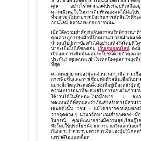
ทางไปยังพื้นที่จัดตั้งการพนันเวิลด์ไวด์เว็บซ
คุณ
อย่างไรก็ตามองค์ประกอบที่เหลืออยู
ความพึงพอใจในการเดิมพันของตนได้ต่อไปร
ที่พวกเขาไม่สามารถป้องกันการตัดสินใจที่จ
ออนไลน์
สถานประกอบการพนัน
เมื่อให้ความสำคัญกับอันตรายหรือพิจารณา
คุณควรดูการรับมือที่โดดเด่นอย่างสม่ำเสมอ
นำคุณไปสู่การป้องกันได้อย่างแท้จริงโดยที่ใค
น่าจะเป็นไปได้ของเกม
เว็บเกมออนไลน์
ดังน
เปิดเผยการเดิมพันผลประโยชน์ด้วยตัวคุณเองอ
ประกันว่าทุกคนจะเข้าใจเทคนิคคุณภาพสูงที่น่
ที่สุด
ความพยายามของผู้คนจำนวนมากมีความเชื่อมั่
การเพิ่มขึ้นและการเชื่อมต่อด้วยนั้นเชื่อกันมา
อย่างยิ่งวัตถุประสงค์ดั้งเดิมที่อยู่เบื้องหลั
ความปรารถนาที่จะส่งเสริมการแช่งเงินจำน
ใช้งานได้ในลักษณะโบกมือหาก
จบก
1
ทดแทนที่ดีที่สุดและจำเป็นสำหรับการมีส่วนร
เสนอดังนั้น
วอน
แม้โดยการควบคุมของที่
‘
‘ –
จากจุดต่าง
ๆ
นานาจัดหาเกมสำรองช่อง
มีก
–
ในกรณี
คุณพัฒนาอย่างมีความสุขเรียนรู้โอ
ทึ่งโดยใช้ประโยชน์จากการจ่ายเงินเล็กน้อยเก
กันกล่าวว่าการรวมทางการเงินของผู้บริโภคหร
แพร่วิดีโอเกมสล็อต