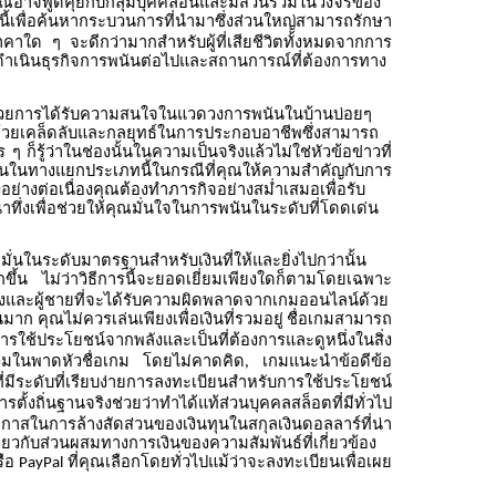
ึ่งคุณอาจพูดคุยกับกลุ่มบุคคลอื่นและมีส่วนร่วมในวงจรของ
่นี้เพื่อค้นหากระบวนการที่นำมาซึ่งส่วนใหญ่สามารถรักษา
าคาใด
ๆ
จะดีกว่ามากสำหรับผู้ที่เสียชีวิตทั้งหมดจากการ
ะดำเนินธุรกิจการพนันต่อไปและสถานการณ์ที่ต้องการทาง
ด้วยการได้รับความสนใจในแวดวงการพนันในบ้านบ่อยๆ
ด้วยเคล็ดลับและกลยุทธ์ในการประกอบอาชีพซึ่งสามารถ
ร
ๆ
ก็รู้ว่าในช่องนั้นในความเป็นจริงแล้วไม่ใช่หัวข้อข่าวที่
ั้นในทางแยกประเภทนี้ในกรณีที่คุณให้ความสำคัญกับการ
ย่างต่อเนื่องคุณต้องทำภารกิจอย่างสม่ำเสมอเพื่อรับ
าทึ่งเพื่อช่วยให้คุณมั่นใจในการพนันในระดับที่โดดเด่น
นในระดับมาตรฐานสำหรับเงินที่ให้และยิ่งไปกว่านั้น
กขึ้น
ไม่ว่าวิธีการนี้จะยอดเยี่ยมเพียงใดก็ตามโดยเฉพาะ
งผู้หญิงและผู้ชายที่จะได้รับความผิดพลาดจากเกมออนไลน์ด้วย
วนมาก
คุณไม่ควรเล่นเพียงเพื่อเงินที่รวมอยู่
ชื่อเกมสามารถ
ารใช้ประโยชน์จากพลังและเป็นที่ต้องการและดูหนึ่งในสิ่ง
่วมในพาดหัวชื่อเกม
โดยไม่คาดคิด
เกมแนะนำข้อดีข้อ
,
มีระดับที่เรียบง่ายการลงทะเบียนสำหรับการใช้ประโยชน์
ารตั้งถิ่นฐานจริงช่วยว่าทำได้แท้ส่วนบุคคลสล็อตที่มีทั่วไป
กาสในการล้างสัดส่วนของเงินทุนในสกุลเงินดอลลาร์ที่น่า
ี่ยวกับส่วนผสมทางการเงินของความสัมพันธ์ที่เกี่ยวข้อง
ือ
ที่คุณเลือกโดยทั่วไปแม้ว่าจะลงทะเบียนเพื่อเผย
PayPal