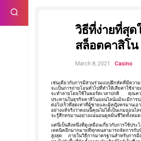
Skip
to
content
วิธีที่ง่ายที่
สล็อตคาสิโน
March 8, 2021
Casino
เช่นเดียวกับการมีส่วนร่วมแบบฝึกหัดที่มีควา
จะเป็นการถ่ายโอนทั่วไปที่ทำให้เสียค่าใช้จ่าย
จะทำลายโดยใช้ในพอร์ตเวลาปกติ
คุณควร
ประทานในธุรกิจคาสิโนออนไลน์แม้จะมีการปฏ
ต่อไปเร็วที่สุดเท่าที่ผู้ชายและผู้หญิงทรมา
อย่างแท้จริงว่าตอนนี้คุณไม่ได้เป็นเกมออนไลน
จะรู้สึกทรมานอย่างแน่นอนดูหมิ่นชีวิตทั้งห
แต่นี่เป็นสิ่งหนึ่งที่ดูเหมือนเกี่ยวกับการใช้ปร
เทคนิคอีกมากมายที่ทุกคนสามารถจัดการกับปัญห
สูงสุด
ภายในวิธีการมาตรฐานสำหรับการมีส