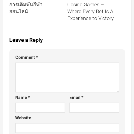
การเดิมพันกีฬา
Casino Games –
ออนไลน์
Where Every Bet Is A
Experience to Victory
Leave a Reply
Comment
*
Name
*
Email
*
Website