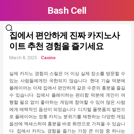
Skip
Bash Cell
to
content
집에서 편안하게 진짜 카지노사
이트 추천 경험을 즐기세요
March 8, 2025
Casino
실제 카지노 경험의 스릴은 더 이상 실제 장소를 방문할 수
있는 사람들에게만 국한되지 않습니다. 현대 기술 덕분에
플레이어는 이제 집에서 편안하게 같은 수준의 흥분을 즐길
수 있습니다. 집에서 플레이하는 편리함 덕분에 개인이 여
행할 필요 없이 좋아하는 게임에 참여할 수 있어 많은 사람
에게 매력적인 옵션이 되었습니다. 디지털 플랫폼의 발전으
로 플레이어는 정통 카지노 분위기를 재현하는 다양한 게임
옵션에 액세스하여 흥분을 바로 화면으로 가져올 수 있습니
다. 집에서 카지노 경험을 즐기는 가장 큰 이점 중 하나는