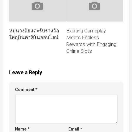
หมุนวงล้อและรับรางวัล
Exciting Gameplay
ใหญ่ในคาสิโนออนไลน์
Meets Endless
Rewards with Engaging
Online Slots
Leave a Reply
Comment
*
Name
*
Email
*